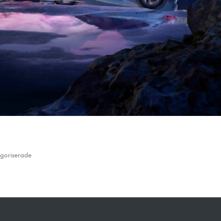
funktionalitet
att försvinna
från
hemsidan.
Marknadsföring
Genom att dela
med dig av dina
intressen och ditt
beteende när du
surfar ökar du
chansen att få se
personligt
anpassat innehåll
goriserade
och erbjudanden.