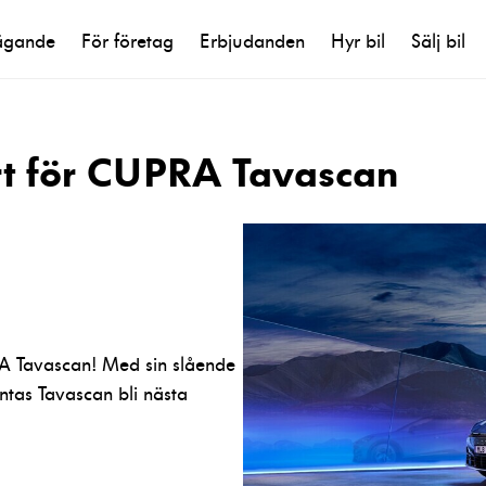
ägande
För företag
Erbjudanden
Hyr bil
Sälj bil
art för CUPRA Tavascan
RA Tavascan! Med sin slående
äntas Tavascan bli nästa