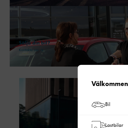
Sälja din bil?
Kontakta oss →
Välkommen t
Bil
Lastbilar