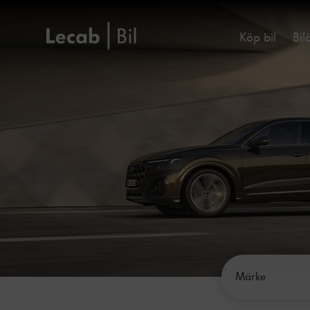
Köp bil
Bil
Välj märke:
Märke