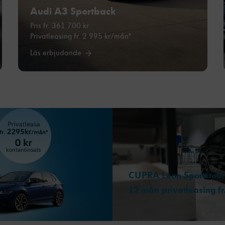
förbättra
Audi A3 Sportback
hemsidans
Pris fr. 361 700 kr
funktionalitet
Privatleasing fr. 2 995 kr/mån*
och
uppbyggnad,
Läs erbjudande
baserat på
hur hemsidan
används.
Upplevelse
För att vår
hemsida ska
prestera så
bra som
möjligt
under ditt
CUPRA Leon Sportstour
besök. Om
12 mån privatleasing f
du nekar
dessa
cookies
kommer viss