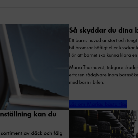
Så skyddar du dina b
Ett barns huvud är stort och tungt
bil bromsar häftigt eller krockar 
För att barnet ska kunna klara en
Maria Thörnqvist, tidigare skade
erfaren rådgivare inom barnsäker
med barn i bilen.
Läs om Marias bästa tips
nställning kan du
 sortiment av däck och fälg