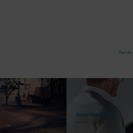
funktionalitet
att försvinna
från
hemsidan.
Marknadsföring
Genom att dela
Har din 
med dig av dina
intressen och ditt
beteende när du
surfar ökar du
chansen att få se
personligt
anpassat innehåll
och erbjudanden.
Hitta företagsbil
Läs mer →