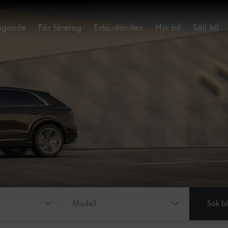
ägande
För företag
Erbjudanden
Hyr bil
Sälj bil
Välj modell:
Modell
Sök b