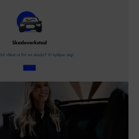
Skadeverkstad
bil råkat ut för en skada? Vi hjälper dig!
Se mer