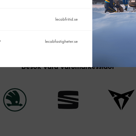
Vi erbjuder även service/reparati
ett komplett bilägande. Verkstade
verkstaden i Arvika är auktorise
lecabfritid.se
Volkswagen Transportbilar
.
Varmt välkommen till oss på Lecab
r
lecabfastigheter.se
Läs mer om oss
Besök våra varumärkessidor