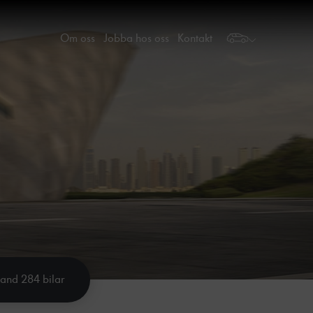
Om oss
Jobba hos oss
Kontakt
land 284 bilar