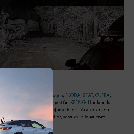
 och Arvika
försäljare för
Audi
,
Volkswagen
,
ŠKODA
,
SEAT
,
CUPRA
,
olkswagen Husbilar
samt agent för
XPENG
. Här kan du
ller leasa både privat- och tjänstebilar. I Arvika kan du
h Volkswagen Transportbilar, samt kolla in ett brett