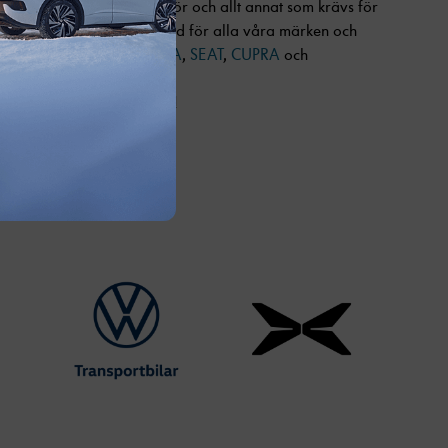
on, skadeverkstad, tillbehör och allt annat som krävs för
n i Karlstad är auktoriserad för alla våra märken och
rad för
Volkswagen
,
ŠKODA
,
SEAT
,
CUPRA
och
 Bil i Karlstad och Arvika!