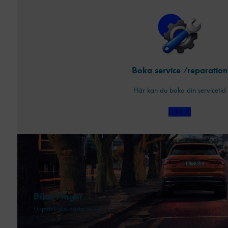
Boka service /reparation
Här kan du boka din servicetid
Boka tid
Bilar i lager
Upptäck din nästa bil →