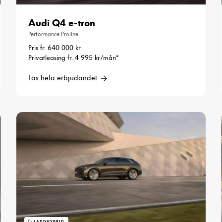
funktionalitet
att försvinna
Audi Q4 e-tron
från
Performance Proline
hemsidan.
Pris fr. 640 000 kr
Privatleasing fr. 4 995 kr/mån*
Marknadsföring
Läs hela erbjudandet
Genom att dela
med dig av dina
intressen och ditt
beteende när du
surfar ökar du
chansen att få se
personligt
anpassat innehåll
och erbjudanden.
LADDHYBRID