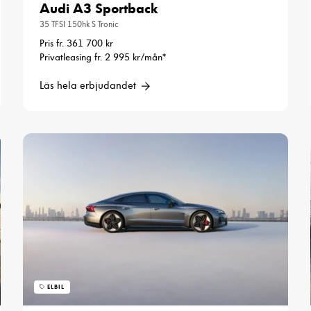
Audi A3 Sportback
35 TFSI 150hk S Tronic
Pris fr. 361 700 kr
Privatleasing fr. 2 995 kr/mån*
Läs hela erbjudandet
Nödvändiga
Dessa cookies
går inte att
välja bort. De
behövs för att
hemsidan över
huvud taget
ska fungera.
Statistik
ELBIL
För att vi ska
kunna