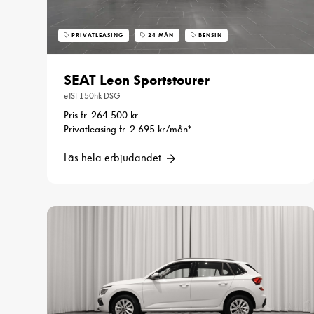
PRIVATLEASING
24 MÅN
BENSIN
SEAT Leon Sportstourer
eTSI 150hk DSG
Pris fr. 264 500 kr
Privatleasing fr. 2 695 kr/mån*
Läs hela erbjudandet