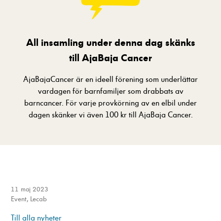
förbättra
hemsidans
funktionalitet
och
All insamling under denna dag
skänks
uppbyggnad,
till AjaBaja Cancer
baserat på
hur hemsidan
används.
AjaBajaCancer är en ideell förening som underlättar
vardagen för barnfamiljer som drabbats av
barncancer. För varje provkörning av en elbil under
Upplevelse
dagen skänker vi även 100 kr till AjaBaja Cancer.
För att vår
hemsida ska
prestera så
bra som
möjligt
under ditt
besök. Om
du nekar
11 maj 2023
dessa
Event
,
Lecab
cookies
Till alla nyheter
kommer viss