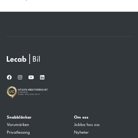
funktionalitet
att försvinna
från
hemsidan.
Marknadsföring
Genom att dela
med dig av dina
intressen och ditt
beteende när du
surfar ökar du
chansen att få se
personligt
anpassat innehåll
och erbjudanden.
Snabblänkar
Om oss
Varumärken
Jobba hos oss
Privatleasing
Nyheter