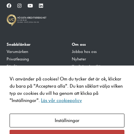
förbättra
hemsidans
funktionalitet
och
uppbyggnad,
baserat på
hur hemsidan
Snabblänkar
Om oss
används.
Varumärken
Jobba hos oss
Privatleasing
Nyheter
Upplevelse
För företag
Kvalité och miljö
För att vår
Tillbehör
Integritets- och Cookiepolicy
hemsida ska
Vi använder på cookies! Om du tycker det är ok, klickar
Verkstad
prestera så
du bara på "Acceptera alla". Du kan såklart välja vilken
Ladda på Lecab
bra som
typ av cookies du vill ha genom att klicka på
möjligt
"Inställningar".
Läs vår cookiepolicy
under ditt
info@lecab.se
besök. Om
010-4700700
du nekar
Inställningar
dessa
Öppettider
cookies
Hagalundsvägen 30, 653 41
kommer viss