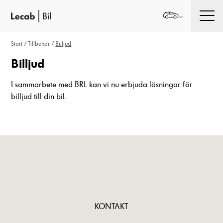
Men
Start
/
Tillbehör
/
Billjud
Billjud
I sammarbete med BRL kan vi nu erbjuda lösningar för
billjud till din bil.
KONTAKT