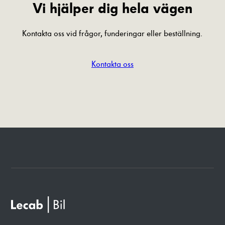
Vi hjälper dig hela vägen
Kontakta oss vid frågor, funderingar eller beställning.
Kontakta oss
Nödvändiga
Dessa cookies
går inte att
välja bort. De
behövs för att
hemsidan över
huvud taget
ska fungera.
Statistik
För att vi ska
kunna