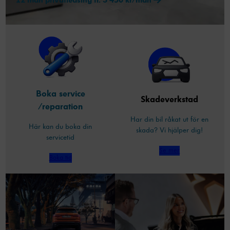
funktionalitet
att försvinna
från
hemsidan.
Marknadsföring
Genom att dela
Boka service
med dig av dina
Skadeverkstad
intressen och ditt
/reparation
beteende när du
Har din bil råkat ut för en
surfar ökar du
Här kan du boka din
skada? Vi hjälper dig!
chansen att få se
servicetid
personligt
Se mer
anpassat innehåll
Boka tid
och erbjudanden.