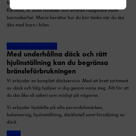
Maria Thörnqvist, tidigare skadehandläggare hos oss i
Karlstad, är även förälder och erfaren rådgivare inom
barnsäkerhet. Maria berättar hur du bör tänka när du ska
åka med barn i bilen.
Läs om Marias bästa tips
Med underhållna däck och rätt
hjulinställning kan du begränsa
bränsleförbrukningen
Vi erbjuder en komplett däckservice. Med ett brett sortiment
av däck och fälg hjälper vi dig genom varje steg. Allt för att
du ska åka så säkert som möjligt på vägarna.
Vi erbjuder hjulskifte på alla personbilsmärken,
balansering, hjulinställning, däckhotell samt försäljning av
däck.
Se mer