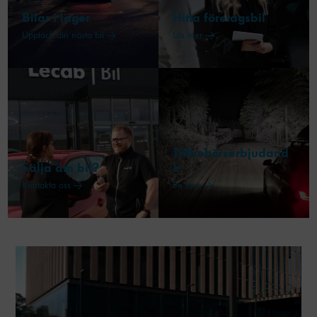
Bilar i lager
Hitta företagsbil
Upptäck din nästa bil →
Läs mer →
Tillbehörserbjudand
Sälja din bil?
e
Kontakta oss →
Se mer →