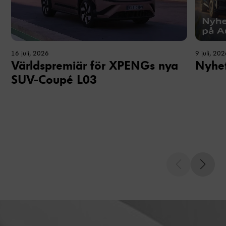
16 juli, 2026
9 juli, 20
Världspremiär för XPENGs nya
Nyhet
SUV-Coupé L03