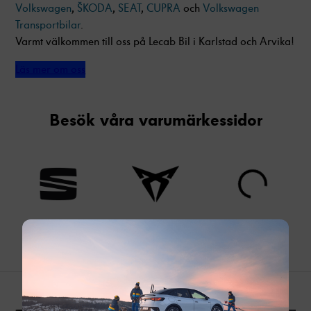
Volkswagen
,
ŠKODA
,
SEAT
,
CUPRA
och
Volkswagen
Transportbilar
.
Varmt välkommen till oss på Lecab Bil i Karlstad och Arvika!
Läs mer om oss
Besök våra varumärkessidor