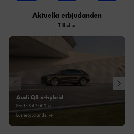
Aktuella erbjudanden
Tillbehör
Nödvändiga
Dessa cookies
går inte att
välja bort. De
behövs för att
hemsidan över
huvud taget
Audi Q8 e-hybrid
ska fungera.
Pris fr. 949 000 kr
Läs erbjudande
Statistik
För att vi ska
kunna