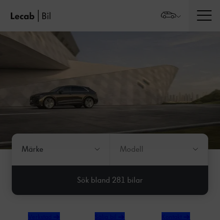
Men
Välj märke:
Välj modell:
Märke
Modell
Sök bland 281 bilar
→
→
→
Verkstad
Sälja bil
Kontakt