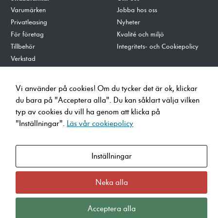
Varumärken
Jobba hos oss
Privatleasing
Nyheter
För företag
Kvalité och miljö
Tillbehör
Integritets- och Cookiepolicy
Verkstad
Ladda på Lecab
Vi använder på cookies! Om du tycker det är ok, klickar
info@lecab.se
du bara på "Acceptera alla". Du kan såklart välja vilken
010-4700700
typ av cookies du vill ha genom att klicka på
"Inställningar".
Läs vår cookiepolicy
Öppettider
Hagalundsvägen 30, 653 41
Karlstad
Inställningar
Industrigatan 4, 671 51 Arvika
Visselblås Incident
Neka alla
Acceptera alla