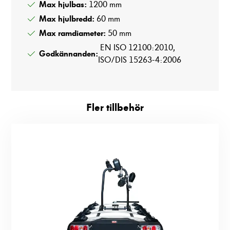
Max hjulbas:
1200 mm
funktionalitet
att försvinna
Max hjulbredd:
60 mm
från
Max ramdiameter:
50 mm
hemsidan.
EN ISO 12100:2010,
Godkännanden:
ISO/DIS 15263-4:2006
Marknadsföring
Genom att dela
med dig av dina
intressen och ditt
Fler tillbehör
beteende när du
surfar ökar du
chansen att få se
personligt
anpassat innehåll
och erbjudanden.