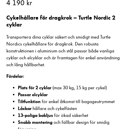
4 190 kr
Cykelhållare för dragkrok – Turtle Nordic 2
cyklar
Transportera dina cyklar säkert och smidigt med Turtle
Nordics cykelhållare för dragkrok. Den robusta
konstruktionen i aluminium och stål passar både vanliga
Nödvändiga
cyklar och elcyklar och är framtagen för enkel användning
Dessa cookies
och lång hållbarhet.
går inte att
välja bort. De
Fördelar:
behövs för att
hemsidan över
Plats för
2 cyklar
(max 30 kg, 15 kg per cykel)
huvud taget
Passar
elcyklar
ska fungera.
Tiltfunktion
för enkel åtkomst till bagageutrymmet
Låsbar
hållare och cykelfästen
13-poliga bakljus
Statistik
för ökad säkerhet
För att vi ska
Snabb montering
och fällbar design för smidig
kunna