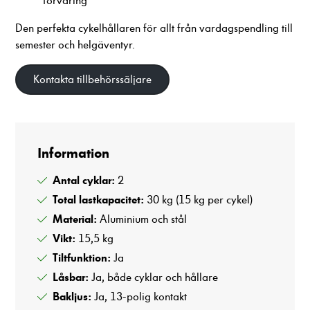
förvaring
förbättra
hemsidans
Den perfekta cykelhållaren för allt från vardagspendling till
funktionalitet
semester och helgäventyr.
och
uppbyggnad,
baserat på
Kontakta tillbehörssäljare
hur hemsidan
används.
Information
Upplevelse
För att vår
Antal cyklar:
2
hemsida ska
prestera så
Total lastkapacitet:
30 kg (15 kg per cykel)
bra som
Material:
Aluminium och stål
möjligt
under ditt
Vikt:
15,5 kg
besök. Om
Tiltfunktion:
Ja
du nekar
Låsbar:
Ja, både cyklar och hållare
dessa
cookies
Bakljus:
Ja, 13-polig kontakt
kommer viss