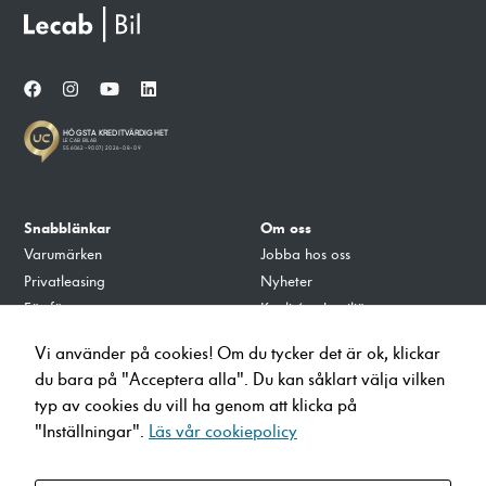
funktionalitet
att försvinna
från
hemsidan.
Marknadsföring
Genom att dela
med dig av dina
intressen och ditt
Snabblänkar
Om oss
beteende när du
Varumärken
Jobba hos oss
surfar ökar du
Privatleasing
Nyheter
chansen att få se
personligt
För företag
Kvalité och miljö
anpassat innehåll
Tillbehör
Integritets- och Cookiepolicy
och erbjudanden.
Vi använder på cookies! Om du tycker det är ok, klickar
Verkstad
du bara på "Acceptera alla". Du kan såklart välja vilken
Ladda på Lecab
typ av cookies du vill ha genom att klicka på
"Inställningar".
Läs vår cookiepolicy
info@lecab.se
010-4700700