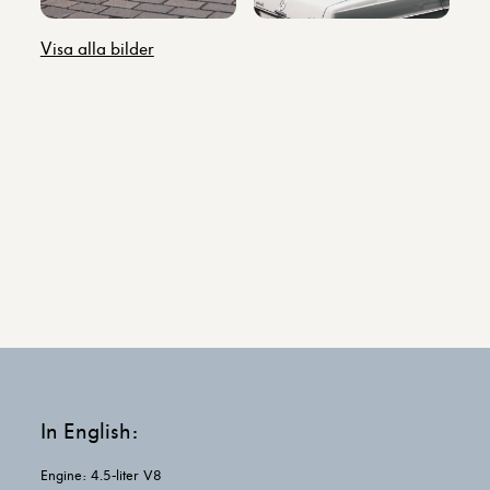
funktionalitet
att försvinna
Visa alla bilder
från
hemsidan.
Marknadsföring
Genom att dela
med dig av dina
intressen och ditt
beteende när du
surfar ökar du
chansen att få se
personligt
anpassat innehåll
och erbjudanden.
In English:
Engine: 4.5-liter V8