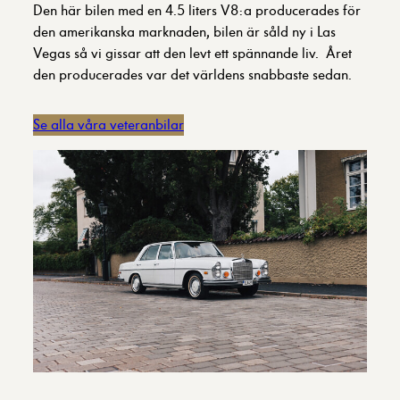
Den här bilen med en 4.5 liters V8:a producerades för
den amerikanska marknaden, bilen är såld ny i Las
Vegas så vi gissar att den levt ett spännande liv. Året
den producerades var det världens snabbaste sedan.
Se alla våra veteranbilar
Nödvändiga
Dessa cookies
går inte att
välja bort. De
behövs för att
hemsidan över
huvud taget
ska fungera.
Statistik
För att vi ska
kunna