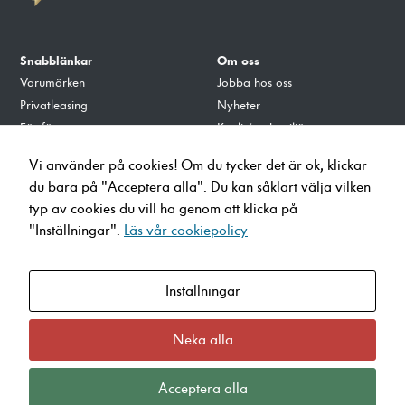
Snabblänkar
Om oss
Varumärken
Jobba hos oss
Privatleasing
Nyheter
För företag
Kvalité och miljö
Tillbehör
Integritets- och Cookiepolicy
Vi använder på cookies! Om du tycker det är ok, klickar
Verkstad
du bara på "Acceptera alla". Du kan såklart välja vilken
Ladda på Lecab
typ av cookies du vill ha genom att klicka på
"Inställningar".
Läs vår cookiepolicy
info@lecab.se
010-4700700
Inställningar
Öppettider
Hagalundsvägen 30, 653 41
Karlstad
Neka alla
Industrigatan 4, 671 51 Arvika
Visselblås Incident
Acceptera alla