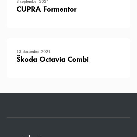
3 september 2024
funktionalitet
CUPRA Formentor
att försvinna
från
hemsidan.
Marknadsföring
Genom att dela
13 december 2021
med dig av dina
Škoda Octavia Combi
intressen och ditt
beteende när du
surfar ökar du
chansen att få se
personligt
anpassat innehåll
och erbjudanden.