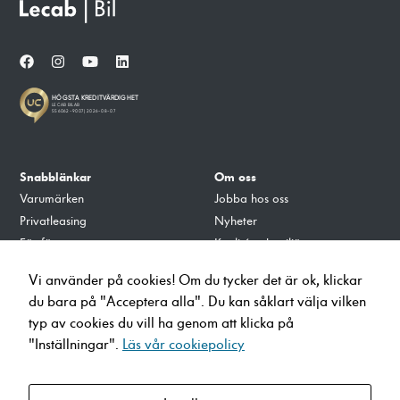
Snabblänkar
Om oss
Varumärken
Jobba hos oss
Privatleasing
Nyheter
För företag
Kvalité och miljö
Tillbehör
Integritets- och Cookiepolicy
Vi använder på cookies! Om du tycker det är ok, klickar
Verkstad
du bara på "Acceptera alla". Du kan såklart välja vilken
Ladda på Lecab
typ av cookies du vill ha genom att klicka på
"Inställningar".
Läs vår cookiepolicy
info@lecab.se
010-4700700