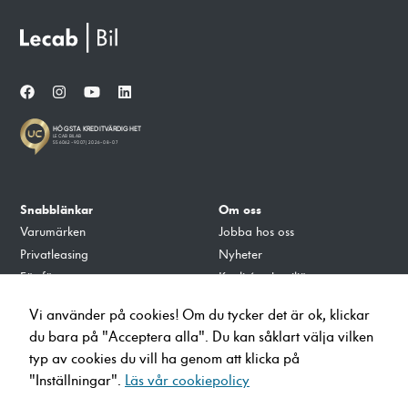
Nödvändiga
Dessa cookies
Snabblänkar
Om oss
går inte att
välja bort. De
Varumärken
Jobba hos oss
behövs för att
Privatleasing
Nyheter
hemsidan över
För företag
Kvalité och miljö
huvud taget
Tillbehör
Integritets- och Cookiepolicy
ska fungera.
Vi använder på cookies! Om du tycker det är ok, klickar
Verkstad
du bara på "Acceptera alla". Du kan såklart välja vilken
Ladda på Lecab
typ av cookies du vill ha genom att klicka på
Statistik
"Inställningar".
Läs vår cookiepolicy
För att vi ska
info@lecab.se
kunna