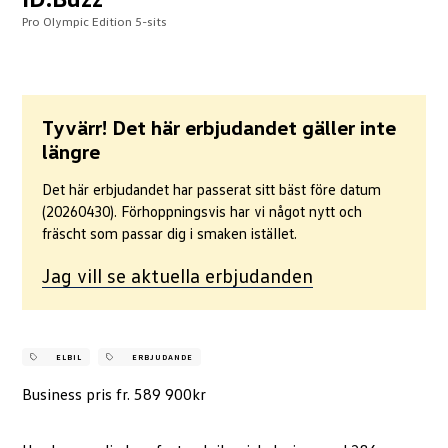
Pro Olympic Edition 5-sits
Tyvärr! Det här erbjudandet gäller inte
längre
Det här erbjudandet har passerat sitt bäst före datum
Nödvändiga
(20260430). Förhoppningsvis har vi något nytt och
Dessa cookies
går inte att
fräscht som passar dig i smaken istället.
välja bort. De
behövs för att
Jag vill se aktuella erbjudanden
hemsidan över
huvud taget
ska fungera.
ELBIL
ERBJUDANDE
Business pris fr. 589 900kr
Statistik
För att vi ska
kunna