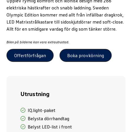
Upplev rymlig komfort och ikonisk design med 286
förbättra
elektriska hästkrafter och snabb laddning. Sweden
hemsidans
Olympic Edition kommer med allt från infällbar dragkrok,
funktionalitet
och
LED Matrixstrålkastare till sidoskjutdörrar med soft-close.
uppbyggnad,
Allt för en smidigare vardag för dig som tänker större.
baserat på
hur hemsidan
Bilen på bilderna kan vara extrautrustad.
används.
Offertförfrågan
Boka provkörning
Upplevelse
För att vår
hemsida ska
prestera så
bra som
Utrustning
möjligt
under ditt
besök. Om
IQ.light-paket
du nekar
Belysta dörrhandtag
dessa
cookies
Belyst LED-list i front
kommer viss