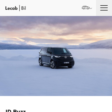
Men
ID.Buzz