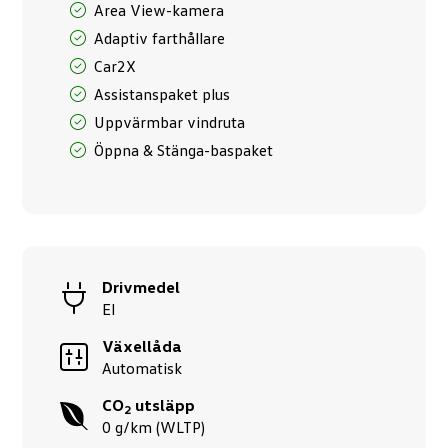
Area View-kamera
funktionalitet
att försvinna
Adaptiv farthållare
från
Car2X
hemsidan.
Assistanspaket plus
Uppvärmbar vindruta
Marknadsföring
Öppna & Stänga-baspaket
Genom att dela
med dig av dina
intressen och ditt
beteende när du
surfar ökar du
chansen att få se
personligt
Drivmedel
anpassat innehåll
El
och erbjudanden.
Växellåda
Automatisk
CO
utsläpp
2
0 g/km (WLTP)