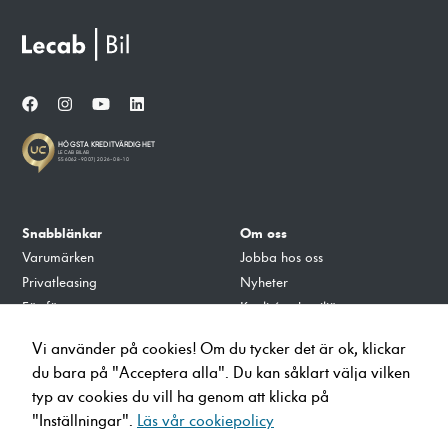
Snabblänkar
Om oss
Varumärken
Jobba hos oss
Privatleasing
Nyheter
För företag
Kvalité och miljö
Tillbehör
Integritets- och Cookiepolicy
Vi använder på cookies! Om du tycker det är ok, klickar
Verkstad
du bara på "Acceptera alla". Du kan såklart välja vilken
Ladda på Lecab
typ av cookies du vill ha genom att klicka på
"Inställningar".
Läs vår cookiepolicy
info@lecab.se