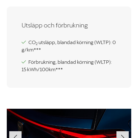
Utsläpp och förbrukning
CO
utsläpp, blandad körning (WLTP): 0
2
g/km***
Förbrukning, blandad körning (WLTP):
15 kWh/100km***