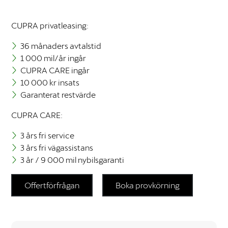
förbättra
hemsidans
CUPRA privatleasing:
funktionalitet
och
36 månaders avtalstid
uppbyggnad,
baserat på
1 000 mil/år ingår
hur hemsidan
CUPRA CARE ingår
används.
10 000 kr insats
Garanterat restvärde
Upplevelse
CUPRA CARE:
För att vår
hemsida ska
3 års fri service
prestera så
3 års fri vägassistans
bra som
3 år / 9 000 mil nybilsgaranti
möjligt
under ditt
besök. Om
Offertförfrågan
Boka provkörning
du nekar
dessa
cookies
kommer viss