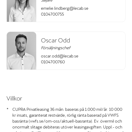
emelie.lindberg@lecab.se
0104700755
Oscar Odd
Försäljningschef
oscar.odd@lecab.se
0104700760
Villkor
CUPRA Privatleasing 36 mån. baseras på 1.000 mil/år. 10 000
kr insats, garanterat restvärde, rörlig ränta baserad på VWFS
basränta (vwfs.se/om-oss/aktuell-basranta). Ev. övermil och
onormalt slitage debiteras utöver leasingavgiften. Uppl.- och