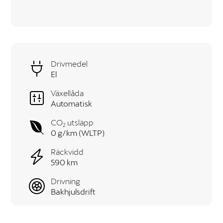
Drivmedel
El
Växellåda
Automatisk
CO
utsläpp
2
0 g/km (WLTP)
Räckvidd
590 km
Drivning
Bakhjulsdrift