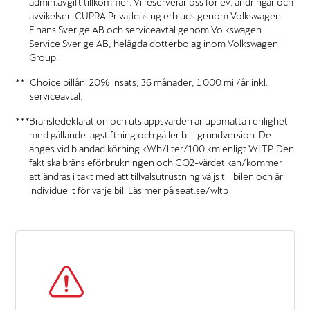
admin.avgift tillkommer. Vi reserverar oss för ev. ändringar och
avvikelser. CUPRA Privatleasing erbjuds genom Volkswagen
Finans Sverige AB och serviceavtal genom Volkswagen
Service Sverige AB, helägda dotterbolag inom Volkswagen
Group.
Choice billån: 20% insats, 36 månader, 1 000 mil/år inkl.
serviceavtal.
Bränsledeklaration och utsläppsvärden är uppmätta i enlighet
med gällande lagstiftning och gäller bil i grundversion. De
anges vid blandad körning kWh/liter/100 km enligt WLTP. Den
faktiska bränsleförbrukningen och CO2-värdet kan/kommer
att ändras i takt med att tillvalsutrustning väljs till bilen och är
individuellt för varje bil. Läs mer på seat.se/wltp