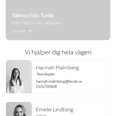
Takbox från Turtle
Från 7 995 kr (inkl. takräcken)
Läs mer
Vi hjälper dig hela vägen
Hannah Malmberg
Teamleader
hannah.malmberg@lecab.se
0104700828
Emelie Lindberg
Säljare