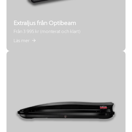
Extraljus från Optibeam
Från 3 995 kr (monterat och klart)
Läs mer