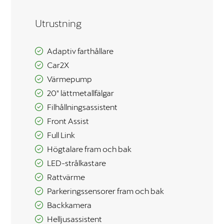
funktionalitet
att försvinna
Utrustning
från
hemsidan.
Adaptiv farthållare
Car2X
Marknadsföring
Värmepump
Genom att dela
med dig av dina
20″ lättmetallfälgar
intressen och ditt
Filhållningsassistent
beteende när du
Front Assist
surfar ökar du
chansen att få se
Full Link
personligt
Högtalare fram och bak
anpassat innehåll
och erbjudanden.
LED-strålkastare
Rattvärme
Parkeringssensorer fram och bak
Backkamera
Helljusassistent