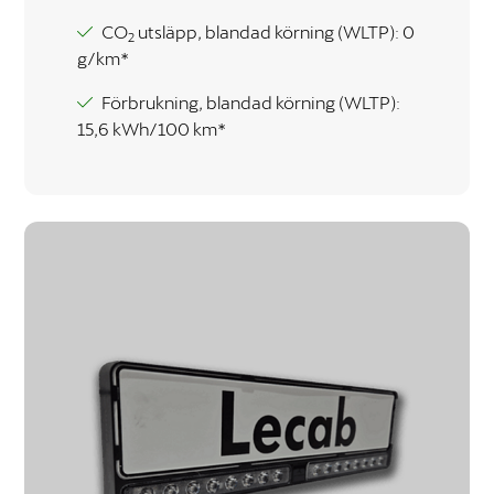
CO
utsläpp, blandad körning (WLTP): 0
2
g/km*
Förbrukning, blandad körning (WLTP):
15,6 kWh/100 km*