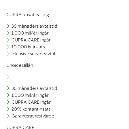
förbättra
hemsidans
CUPRA privatleasing:
funktionalitet
och
36 månaders avtalstid
uppbyggnad,
baserat på
1 000 mil/år ingår
hur hemsidan
CUPRA CARE ingår
används.
10 000 kr insats
Inklusive serviceavtal
Upplevelse
Choice Billån:
För att vår
hemsida ska
prestera så
bra som
36 månaders avtalstid
möjligt
1 000 mil/år ingår
under ditt
CUPRA CARE ingår
besök. Om
20% kontantinsats
du nekar
Garanterat restvärde
dessa
cookies
CUPRA CARE:
kommer viss