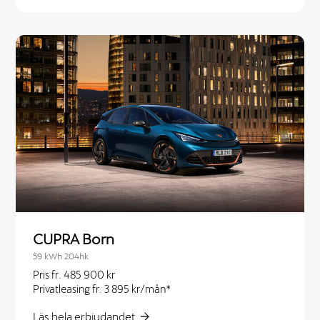
CUPRA Born
59 kWh 204hk
Pris fr. 485 900 kr
Privatleasing fr. 3 895 kr/mån*
Läs hela erbjudandet