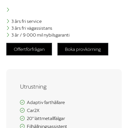
funktionalitet
att försvinna
från
3 års fri service
hemsidan.
3 års fri vägassistans
3 år / 9 000 mil nybilsgaranti
Marknadsföring
Genom att dela
Offertförfrågan
Boka provkörning
med dig av dina
intressen och ditt
beteende när du
surfar ökar du
chansen att få se
personligt
Utrustning
anpassat innehåll
och erbjudanden.
Adaptiv farthållare
Car2X
20″ lättmetallfälgar
Filhållningsassistent