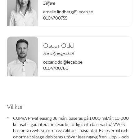
Säljare
emelie.lindberg@lecab.se
0104700755
Oscar Odd
Försäljningschef
oscar.odd@lecab.se
0104700760
Villkor
CUPRA Privatleasing 36 mån. baseras på 1.000 mil/år. 10 000
kr insats, garanterat restvärde, rörlig ränta baserad på VWFS
basränta (vwfs.se/om-oss/aktuell-basranta). Ev. övermil och
onormalt slitage debiteras utöver leasingavgiften. Uppl.- och