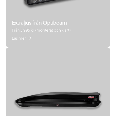
Extraljus från Optibeam
Från 3 995 kr (monterat och klart)
Läs mer