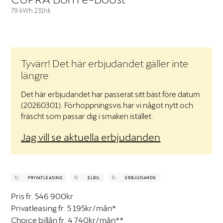
79 kWh 231hk
Tyvärr! Det här erbjudandet gäller inte
längre
Det här erbjudandet har passerat sitt bäst före datum
Nödvändiga
(20260301). Förhoppningsvis har vi något nytt och
Dessa cookies
går inte att
fräscht som passar dig i smaken istället.
välja bort. De
behövs för att
Jag vill se aktuella erbjudanden
hemsidan över
huvud taget
ska fungera.
PRIVATLEASING
ELBIL
ERBJUDANDE
Pris fr. 546 900kr
Statistik
Privatleasing fr. 5 195kr/mån*
För att vi ska
kunna
Choice billån fr. 4 740kr/mån**