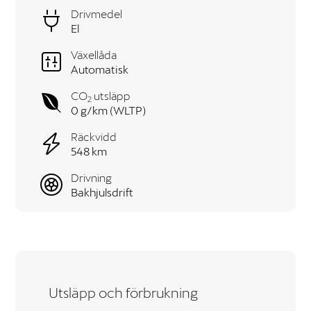
Drivmedel
El
Växellåda
Automatisk
CO
utsläpp
2
0 g/km (WLTP)
Räckvidd
548 km
Drivning
Bakhjulsdrift
Utsläpp och förbrukning