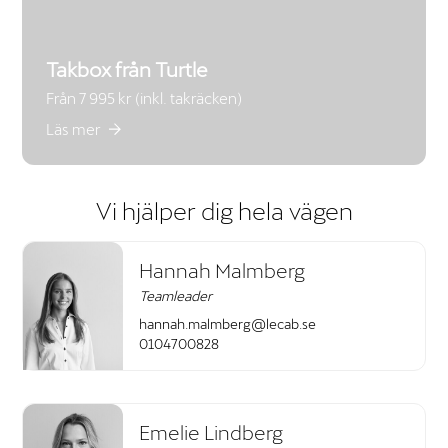
Takbox från Turtle
Från 7 995 kr (inkl. takräcken)
Läs mer
Vi hjälper dig hela vägen
Hannah Malmberg
Teamleader
hannah.malmberg@lecab.se
0104700828
Emelie Lindberg