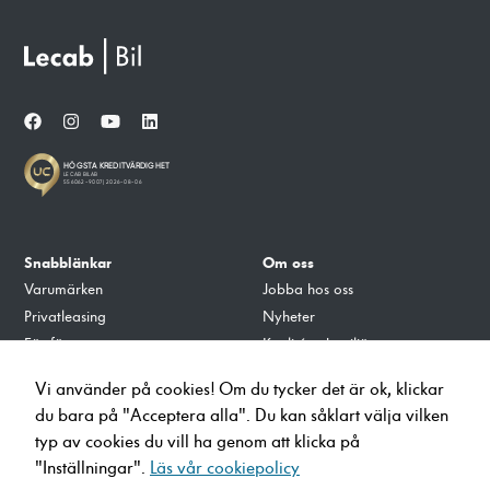
Nödvändiga
Dessa cookies
går inte att
Snabblänkar
Om oss
välja bort. De
Varumärken
Jobba hos oss
behövs för att
Privatleasing
Nyheter
hemsidan över
huvud taget
För företag
Kvalité och miljö
ska fungera.
Tillbehör
Integritets- och Cookiepolicy
Vi använder på cookies! Om du tycker det är ok, klickar
Verkstad
du bara på "Acceptera alla". Du kan såklart välja vilken
Ladda på Lecab
Statistik
typ av cookies du vill ha genom att klicka på
För att vi ska
"Inställningar".
Läs vår cookiepolicy
kunna
info@lecab.se