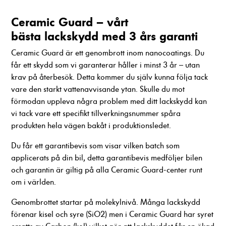
förbättra
hemsidans
Ceramic Guard – vårt
funktionalitet
bästa lackskydd med 3 års garanti
och
uppbyggnad,
Ceramic Guard är ett genombrott inom nanocoatings. Du
baserat på
får ett skydd som vi garanterar håller i minst 3 år – utan
hur hemsidan
krav på återbesök. Detta kommer du själv kunna följa tack
används.
vare den starkt vattenavvisande ytan. Skulle du mot
förmodan uppleva några problem med ditt lackskydd kan
Upplevelse
vi tack vare ett specifikt tillverkningsnummer spåra
För att vår
produkten hela vägen bakåt i produktionsledet.
hemsida ska
prestera så
Du får ett garantibevis som visar vilken batch som
bra som
applicerats på din bil, detta garantibevis medföljer bilen
möjligt
och garantin är giltig på alla Ceramic Guard-center runt
under ditt
om i världen.
besök. Om
du nekar
Genombrottet startar på molekylnivå. Många lackskydd
dessa
cookies
förenar kisel och syre (SiO2) men i Ceramic Guard har syret
kommer viss