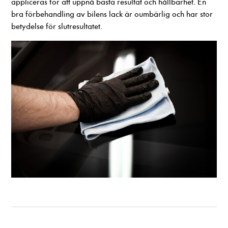
appliceras för att uppnå bästa resultat och hållbarhet. En
bra förbehandling av bilens lack är oumbärlig och har stor
betydelse för slutresultatet.
Nödvändiga
Dessa cookies
går inte att
välja bort. De
behövs för att
hemsidan över
huvud taget
ska fungera.
Statistik
För att vi ska
kunna