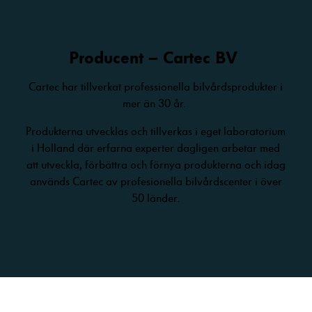
Producent – Cartec BV
Cartec har tillverkat professionella bilvårdsprodukter i
mer än 30 år.
Produkterna utvecklas och tillverkas i eget laboratorium
i Holland där erfarna experter dagligen arbetar med
att utveckla, förbättra och förnya produkterna och idag
används Cartec av profesionella bilvårdscenter i över
50 länder.