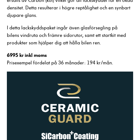
ersatts av Carbon (kol) vilket gör att lackskyddet får en ökad
funktionalitet
densitet. Detta resulterar i högre reptålighet och en synbart
att försvinna
djupare glans.
från
hemsidan.
I detta lackskyddspaket ingår även glasförsegling på
bilens vindruta och främre sidorutor, samt ett startkit med
produkter som hjälper dig att hålla bilen ren.
Marknadsföring
Genom att dela
6995 kr inkl moms
med dig av dina
Prisexempel fördelat på 36 månader: 194 kr/mån.
intressen och ditt
beteende när du
surfar ökar du
chansen att få se
personligt
anpassat innehåll
och erbjudanden.