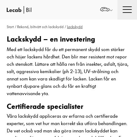
Men
Start
/
Rekond, biltvätt och lackskydd
/
Lackskydd
Lackskydd – en investering
Med ett lackskydd får du ett permanent skydd som stärker
och höjer lackens hårdhet. Den blir mer resistent mot repor
och stenskott. Lättare att hålla ren från insekter, asfalt, tjära,
salt, aggressiva kemikalier (ph 2-13), UV-strålning och
annat som kan vara skadligt för lacken. Lacken får en
synbart djupare glans och du får en kraftigt
vattenavvisande yta.
Certifierade specialister
Våra lackskydd appliceras av erfarna och certifierade
experter, som vet hur man korrekt ska utföra behandlingen.
De vet också vad man ska göra innan lackskyddet kan