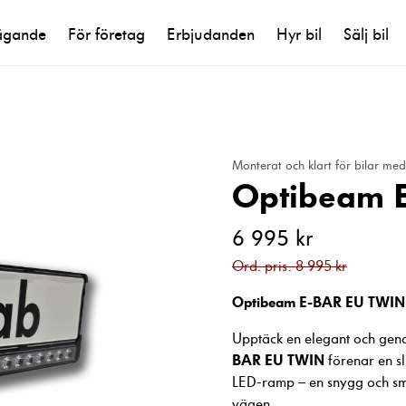
ägande
För företag
Erbjudanden
Hyr bil
Sälj bil
Monterat och klart för bilar med
Optibeam 
6 995 kr
Ord. pris: 8 995 kr
Optibeam E-BAR EU TWIN – S
Upptäck en elegant och geno
BAR EU TWIN
förenar en sl
LED-ramp – en snygg och sm
vägen.