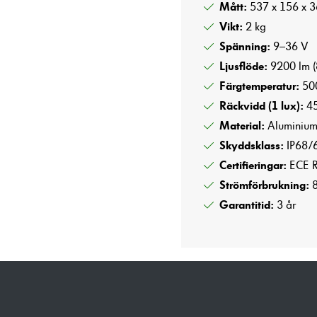
Mått:
537 x 156 x 
förbättra
hemsidans
Vikt:
2 kg
funktionalitet
Spänning:
9–36 V
och
Ljusflöde:
uppbyggnad,
9200 lm (
baserat på
Färgtemperatur:
50
hur hemsidan
Räckvidd (1 lux):
45
används.
Material:
Aluminium (
Skyddsklass:
IP68/
Upplevelse
Certifieringar:
ECE R
För att vår
Strömförbrukning:
8
hemsida ska
prestera så
Garantitid:
3 år
bra som
möjligt
under ditt
besök. Om
du nekar
dessa
cookies
kommer viss