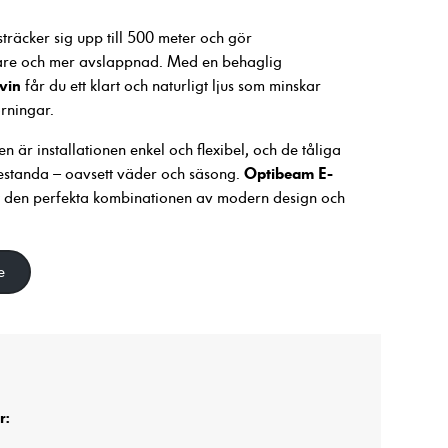
träcker sig upp till 500 meter och gör
are och mer avslappnad. Med en behaglig
vin
får du ett klart och naturligt ljus som minskar
rningar.
 är installationen enkel och flexibel, och de tåliga
Optibeam E-
estanda – oavsett väder och säsong.
lt den perfekta kombinationen av modern design och
e
r: