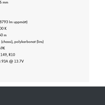
36 mm
8793 lm uppmätt)
00 K
0 m
chassi), polykarbonat (lins)
69K
149, R10
.93A @ 13.7V