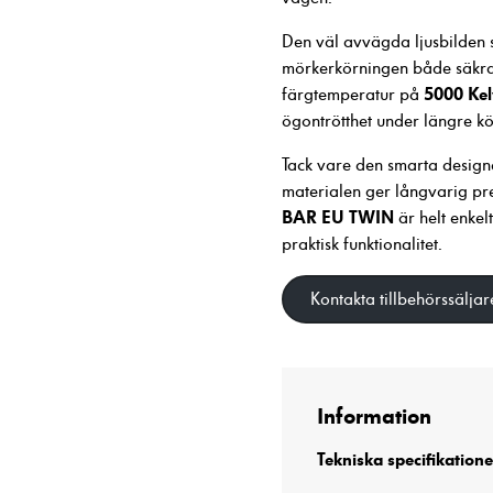
Den väl avvägda ljusbilden s
mörkerkörningen både säkr
5000 Kel
färgtemperatur på
ögontrötthet under längre kö
Tack vare den smarta designen
materialen ger långvarig pr
Nödvändiga
BAR EU TWIN
är helt enke
Dessa cookies
praktisk funktionalitet.
går inte att
välja bort. De
Kontakta tillbehörssäljar
behövs för att
hemsidan över
huvud taget
ska fungera.
Information
Statistik
Tekniska specifikatione
För att vi ska
kunna