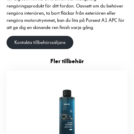
funktionalitet
rengöringsprodukt för ditt fordon. Oavsett om du behöver
att försvinna
rengöra interiören, ta bort fläckar från exteriören eller
från
rengöra motorutrymmet, kan du lita på Pureest A1 APC för
hemsidan.
att ge dig en skinande ren finish varje gång.
Kontakta tillbehörssäljare
Marknadsföring
Genom att dela
med dig av dina
Fler tillbehör
intressen och ditt
beteende när du
surfar ökar du
chansen att få se
personligt
anpassat innehåll
och erbjudanden.