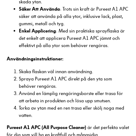
skada ytan.
förbättra
Säker Att Använda
: Trots sin kraft är Pureest A1 APC
hemsidans
funktionalitet
säker att använda på alla ytor, inklusive lack, plast,
och
gummi, metall och tyg.
uppbyggnad,
Enkel Applicering
: Med sin praktiska sprayflaska är
baserat på
det enkelt att applicera Pureest A1 APC jämnt och
hur hemsidan
effektivt på alla ytor som behöver rengöras.
används.
Användningsinstruktioner:
Upplevelse
Skaka flaskan väl innan användning.
För att vår
Spraya Pureest A1 APC direkt på den yta som
hemsida ska
prestera så
behöver rengöras.
bra som
Använd en lämplig rengöringsborste eller trasa för
möjligt
att arbeta in produkten och lösa upp smutsen.
under ditt
Torka av ytan med en ren trasa eller skölj noga med
besök. Om
vatten.
du nekar
dessa
Pureest A1 APC (All Purpose Cleaner)
är det perfekta valet
cookies
kommer viss
för dig som vill ha en kraftfull och mångsidig