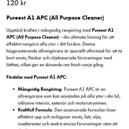
120 kr
Pureest A1 APC (All Purpose Cleaner)
Pureest A1
Upptäck kraften i mångsidig rengöring med
APC (All Purpose Cleaner)
– din ultimata lösning för att
effektivt rengöra alla ytor i ditt fordon. Denna
högpresterande allrengörare är speciellt utformad för att ta
Nödvändiga
bort smuts, fläckar och oljebaserade föroreningar med
Dessa cookies
lätthet, vilket ger en skinande ren finish varje gång.
går inte att
välja bort. De
Fördelar med Pureest A1 APC:
behövs för att
hemsidan över
Mångsidig Rengöring
: Pureest A1 APC är en
huvud taget
ska fungera.
allrengörare som kan användas på alla ytor i din bil,
inklusive interiör, exteriör och motorutrymmen.
Kraftfull Formula
: Den avancerade formulan löser
Statistik
effektivt upp och avlägsnar smuts, fett, olja,
För att vi ska
insektsrester och andra envisa föroreningar utan att
kunna