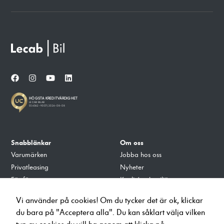
Snabblänkar
Om oss
Varumärken
Jobba hos oss
Privatleasing
Nyheter
För företag
Kvalité och miljö
Tillbehör
Integritets- och Cookiepolicy
Vi använder på cookies! Om du tycker det är ok, klickar
Verkstad
du bara på "Acceptera alla". Du kan såklart välja vilken
Ladda på Lecab