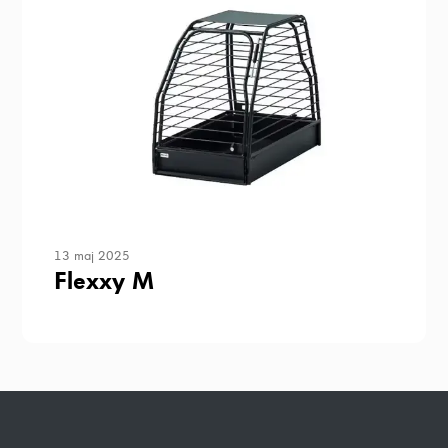
funktionalitet
att försvinna
från
hemsidan.
Marknadsföring
Genom att dela
med dig av dina
intressen och ditt
beteende när du
surfar ökar du
13 maj 2025
chansen att få se
Flexxy M
personligt
anpassat innehåll
och erbjudanden.